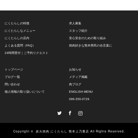
にくたらしの特徴
求人募集
にくたらしなメニュー
スタッフ紹介
にくたらしの店内
安心安全のための取り組み
よくある質問（FAQ）
焼肉好きな熊本県民の合言葉に
24時間受付｜ご予約リクエスト
トップページ
お知らせ
ブログ一覧
メディア掲載
問い合わせ
肉ブログ
個人情報の取り扱いについて
ENGLISH MENU
096-356-0729
Twitter
Facebook
Instagram
Copyright ©
炭火焼肉 にくたらし 熊本上乃裏店
All Rights Reserved.